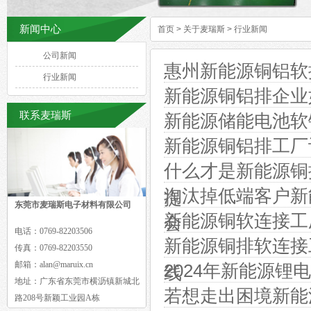
新闻中心
首页
>
关于麦瑞斯
>
行业新闻
公司新闻
惠州新能源铜铝软
行业新闻
新能源铜铝排企业
联系麦瑞斯
新能源储能电池软
新能源铜铝排工厂
什么才是新能源铜
淘汰掉低端客户新
提
东莞市麦瑞斯电子材料有限公司
新能源铜软连接工
会
电话：
0769-82203506
新能源铜排软连接
传真：
0769-82203550
邮箱：
alan@maruix.cn
2024年新能源
线
地址：
广东省东莞市横沥镇新城北
若想走出困境新能
路208号新颖工业园A栋