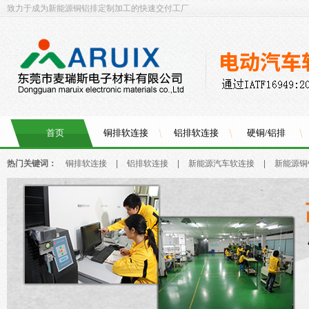
致力于成为新能源铜铝排定制加工的快速交付工厂
首页
铜排软连接
铝排软连接
硬铜/铝排
热门关键词：
铜排软连接
|
铝排软连接
|
新能源汽车软连接
|
新能源铜