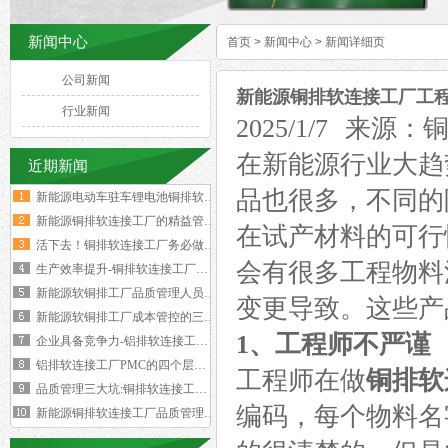
新闻中心
首页
>
新闻中心
>
新闻详细页
公司新闻
新能源铜排软连接工厂工程
行业新闻
2025/1/7 
在新能源行业大趋
近期新闻
品也很多，不同的
新能源电动车驻车锂电池铜排软连接技术要求与规范标准
新能源铜排软连接工厂的精益管理核心的四大减法
在试产材料的可行
活下去！铜排软连接工厂务必做好两个大方向
会有很多工程物料
生产效率提升-铜排软连接工厂必须掌握这四大核心数据
新能源软铜排工厂品质管理人员的困境与出路‌
变更导致。这些产
新能源软铜排工厂成本管控的三个核心规律
1、工程师不严谨
企业具备竞争力-铝排软连接工厂厂长要有两大特质
铝排软连接工厂PMC的四个层级与经营利润的关系
工程师在做
铜排软
品质管理三大坑:铜排软连接工厂破解质量困局的深层原因
编码，每个物料名
新能源铜排软连接工厂品质管理人员必须坚守的六大观念