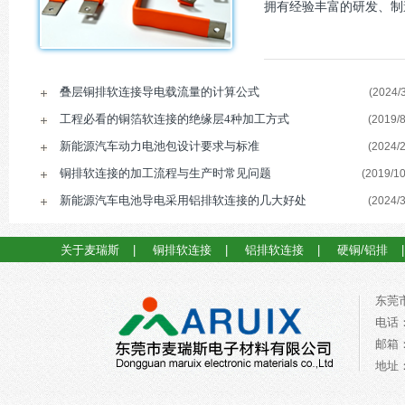
拥有经验丰富的研发、制
叠层铜排软连接导电载流量的计算公式
(2024/3
工程必看的铜箔软连接的绝缘层4种加工方式
(2019/8
新能源汽车动力电池包设计要求与标准
(2024/2
铜排软连接的加工流程与生产时常见问题
(2019/10
新能源汽车电池导电采用铝排软连接的几大好处
(2024/3
关于麦瑞斯
|
铜排软连接
|
铝排软连接
|
硬铜/铝排
东莞
电话：0
邮箱：a
地址