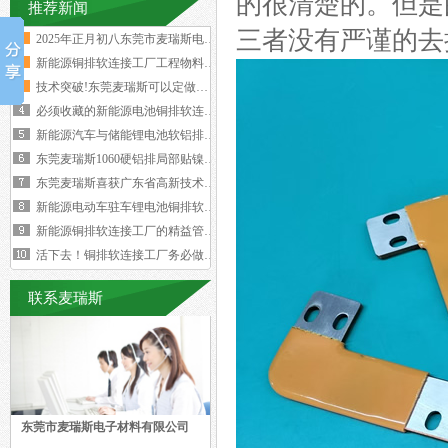
的很清楚的。但是
推荐新闻
三者没有严谨的去
2025年正月初八东莞市麦瑞斯电子材
新能源铜排软连接工厂工程物料变更浪费
技术突破!东莞麦瑞斯可以定做电力设备
必须收藏的新能源电池铜排软连接工艺流
新能源汽车与储能锂电池软铝排加工技术
东莞麦瑞斯1060硬铝排局部贴镍片工
东莞麦瑞斯喜获广东省高新技术企业证书
新能源电动车驻车锂电池铜排软连接技术
新能源铜排软连接工厂的精益管理核心的
活下去！铜排软连接工厂务必做好两个大
联系麦瑞斯
东莞市麦瑞斯电子材料有限公司