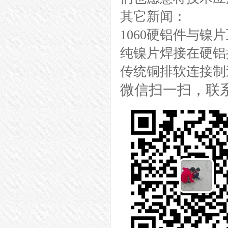
其它新闻：
1060硬铝件与镍
纯镍片焊接在硬铝
传统铜排软连接制
微信扫一扫，联