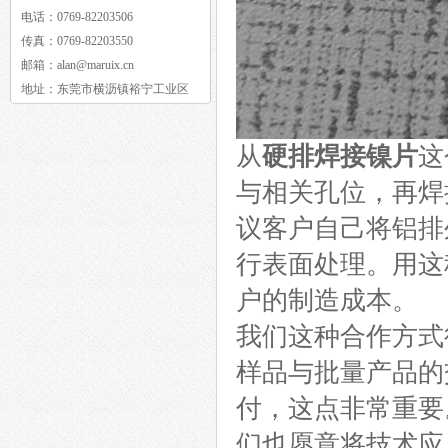
电话：
0769-82203506
传真：
0769-82203550
邮箱：
alan@maruix.cn
地址：
东莞市横沥镇裕宁工业区
从
硬排焊接镍片
这
与相关孔位，再焊
议客户自己将铝排
行表面处理。用这
户的制造成本。
我们这种合作方式
样品与批量产品的
付，这点非常重要
们也愿意将技术应