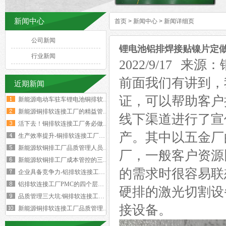
新闻中心
首页
>
新闻中心
>
新闻详细页
公司新闻
锂电池铝排焊接贴镍片定
行业新闻
2022/9/17
前面我们有讲到，
近期新闻
证，可以帮助客户
新能源电动车驻车锂电池铜排软连接技术要求与规范标准
新能源铜排软连接工厂的精益管理核心的四大减法
线下渠道进行了宣
活下去！铜排软连接工厂务必做好两个大方向
产。其中以五金厂
生产效率提升-铜排软连接工厂必须掌握这四大核心数据
新能源软铜排工厂品质管理人员的困境与出路‌
厂，一般客户资源
新能源软铜排工厂成本管控的三个核心规律
的需求时很容易联
企业具备竞争力-铝排软连接工厂厂长要有两大特质
铝排软连接工厂PMC的四个层级与经营利润的关系
硬排的激光切割设
品质管理三大坑:铜排软连接工厂破解质量困局的深层原因
接设备。
新能源铜排软连接工厂品质管理人员必须坚守的六大观念