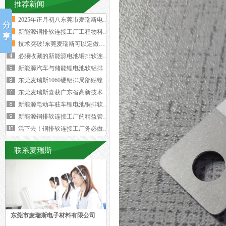
推荐新闻
2025年正月初八东莞市麦瑞斯电子材
新能源铜排软连接工厂工程物料变更浪费
技术突破!东莞麦瑞斯可以定做电力设备
必须收藏的新能源电池铜排软连接工艺流
新能源汽车与储能锂电池软铝排加工技术
东莞麦瑞斯1060硬铝排局部贴镍片工
东莞麦瑞斯喜获广东省高新技术企业证书
新能源电动车驻车锂电池铜排软连接技术
新能源铜排软连接工厂的精益管理核心的
活下去！铜排软连接工厂务必做好两个大
联系麦瑞斯
东莞市麦瑞斯电子材料有限公司