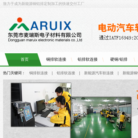
致力于成为新能源铜铝排定制加工的快速交付工厂
首页
铜排软连接
铝排软连接
硬铜/铝排
热门关键词：
铜排软连接
|
铝排软连接
|
新能源汽车软连接
|
新能源铜