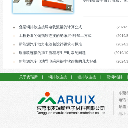
拥有经验丰富的研发、制
叠层铜排软连接导电载流量的计算公式
(2024/3
工程必看的铜箔软连接的绝缘层4种加工方式
(2019/8
新能源汽车动力电池包设计要求与标准
(2024/2
铜排软连接的加工流程与生产时常见问题
(2019/10
新能源汽车电池导电采用铝排软连接的几大好处
(2024/3
关于麦瑞斯
|
铜排软连接
|
铝排软连接
|
硬铜/铝排
东莞
电话：0
邮箱：a
地址