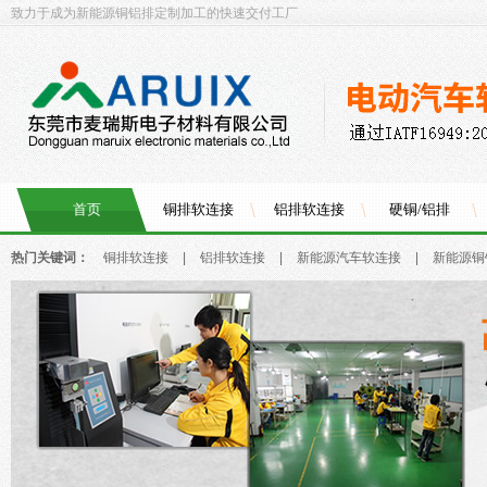
致力于成为新能源铜铝排定制加工的快速交付工厂
首页
铜排软连接
铝排软连接
硬铜/铝排
热门关键词：
铜排软连接
|
铝排软连接
|
新能源汽车软连接
|
新能源铜