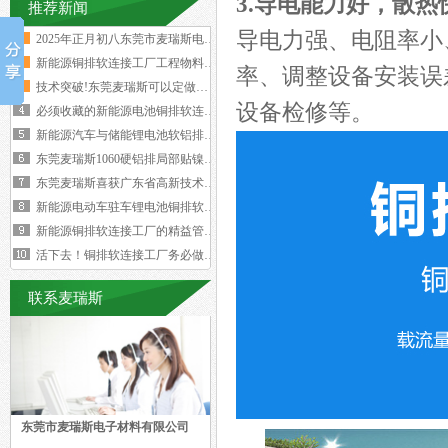
3.导电能力好，散热
推荐新闻
导电力强、电阻率小
2025年正月初八东莞市麦瑞斯电子材
新能源铜排软连接工厂工程物料变更浪费
率、调整设备安装误
技术突破!东莞麦瑞斯可以定做电力设备
设备检修等。
必须收藏的新能源电池铜排软连接工艺流
新能源汽车与储能锂电池软铝排加工技术
东莞麦瑞斯1060硬铝排局部贴镍片工
东莞麦瑞斯喜获广东省高新技术企业证书
新能源电动车驻车锂电池铜排软连接技术
新能源铜排软连接工厂的精益管理核心的
活下去！铜排软连接工厂务必做好两个大
联系麦瑞斯
东莞市麦瑞斯电子材料有限公司