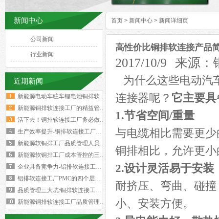
新闻中心
首页
>
新闻中心
>
新闻详细页
公司新闻
高性价比铜排软连接产品
行业新闻
2017/10/9
为什么这些电动汽
近期新闻
连接器呢
？
它主要具
新能源电动车驻车锂电池铜排软连接技术要求与规范标准
新能源铜排软连接工厂的精益管理核心的四大减法
1.节省空间/重量
活下去！铜排软连接工厂务必做好两个大方向
与电缆相比需要更少
生产效率提升-铜排软连接工厂必须掌握这四大核心数据
新能源软铜排工厂品质管理人员的困境与出路‌
铜排相比，允许更小
新能源软铜排工厂成本管控的三个核心规律
2.设计灵活易于安装
企业具备竞争力-铝排软连接工厂厂长要有两大特质
铝排软连接工厂PMC的四个层级与经营利润的关系
耐挤压、弯曲、碰撞
品质管理三大坑:铜排软连接工厂破解质量困局的深层原因
小、安装方便。
新能源铜排软连接工厂品质管理人员必须坚守的六大观念