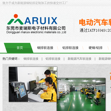
致力于成为新能源铜铝排定制加工的快速交付工厂
首页
铜排软连接
铝排软连接
硬铜/铝排
热门关键词：
铜排软连接
|
铝排软连接
|
新能源汽车软连接
|
新能源铜