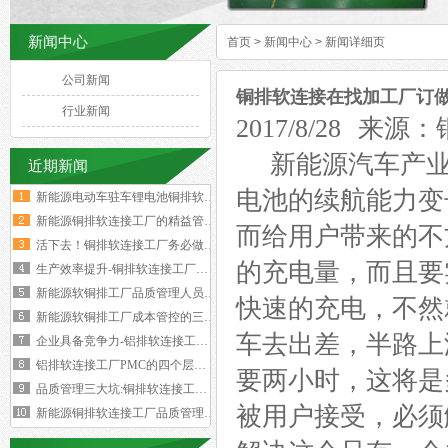
新闻中心
首页
>
新闻中心
>
新闻详细页
公司新闻
铜排软连接在找加工厂订
行业新闻
2017/8/28
新能源汽车产业
近期新闻
电池的续航能力变
新能源电动车驻车锂电池铜排软连接技术要求与规范标准
新能源铜排软连接工厂的精益管理核心的四大减法
而给用户带来的不
活下去！铜排软连接工厂务必做好两个大方向
的充电量，而且要
生产效率提升-铜排软连接工厂必须掌握这四大核心数据
新能源软铜排工厂品质管理人员的困境与出路‌
快速的充电，不然
新能源软铜排工厂成本管控的三个核心规律
车去出差，半路上
企业具备竞争力-铝排软连接工厂厂长要有两大特质
铝排软连接工厂PMC的四个层级与经营利润的关系
要两小时，这将是
品质管理三大坑:铜排软连接工厂破解质量困局的深层原因
被用户接受，必须
新能源铜排软连接工厂品质管理人员必须坚守的六大观念