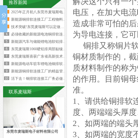
解决这个只有一个
推荐新闻
电压，在加大电流
2025年正月初八东莞市麦瑞斯电子材
新能源铜排软连接工厂工程物料变更浪费
造成非常可怕的后
技术突破!东莞麦瑞斯可以定做电力设备
为导电连接，它可
必须收藏的新能源电池铜排软连接工艺流
新能源汽车与储能锂电池软铝排加工技术
铜排又称铜片软
东莞麦瑞斯1060硬铝排局部贴镍片工
铜材质制作的，截
东莞麦瑞斯喜获广东省高新技术企业证书
新能源电动车驻车锂电池铜排软连接技术
质材料制作的称为
新能源铜排软连接工厂的精益管理核心的
的作用。目前铜母线的
活下去！铜排软连接工厂务必做好两个大
准。
联系麦瑞斯
1、请供给铜排软
度、两端端头厚度
2、如两端的端头
东莞市麦瑞斯电子材料有限公司
3、如两端的宽度